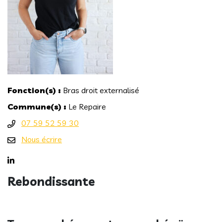
Fonction(s) :
Bras droit externalisé
Commune(s) :
Le Repaire
Numéro de téléphone
07 59 52 59 30
E-mail
Nous écrire
LinkedIn
Rebondissante